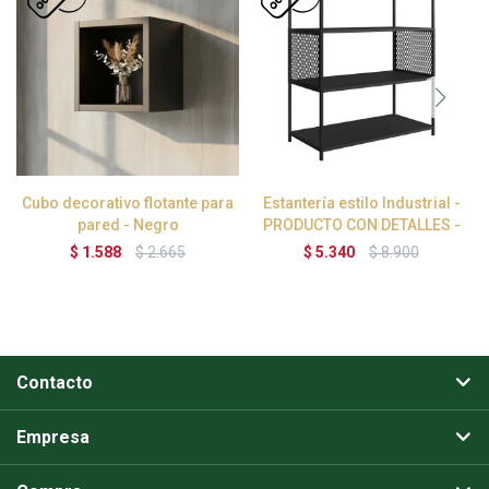
Cubo decorativo flotante para
Estantería estilo Industrial -
pared - Negro
PRODUCTO CON DETALLES -
$
1.588
$
2.665
$
5.340
$
8.900
Contacto
Empresa