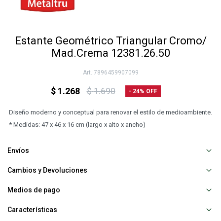
Estante Geométrico Triangular Cromo/
Mad.Crema 12381.26.50
7896459907099
$
1.268
$
1.690
24
Diseño moderno y conceptual para renovar el estilo de medioambiente.
* Medidas: 47 x 46 x 16 cm (largo x alto x ancho)
Envíos
Cambios y Devoluciones
Medios de pago
Características