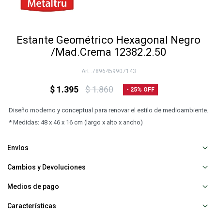
Estante Geométrico Hexagonal Negro
/Mad.Crema 12382.2.50
7896459907143
$
1.395
$
1.860
25
Diseño moderno y conceptual para renovar el estilo de medioambiente.
* Medidas: 48 x 46 x 16 cm (largo x alto x ancho)
Envíos
Cambios y Devoluciones
Medios de pago
Características