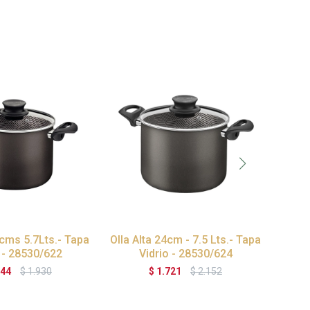
2cms 5.7Lts.- Tapa
Olla Alta 24cm - 7.5 Lts.- Tapa
OL
 - 28530/622
Vidrio - 28530/624
B
544
$
1.930
$
1.721
$
2.152