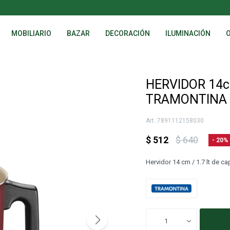
MOBILIARIO
BAZAR
DECORACIÓN
ILUMINACIÓN
HERVIDOR 14
TRAMONTINA -
7891112158030
$
512
$
640
20
Hervidor 14 cm / 1.7 lt de c
1