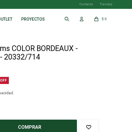
Contacto
Tiendas
OUTLET
PROYECTOS
$
0
cms COLOR BORDEAUX -
 20332/714
apacidad.
COMPRAR