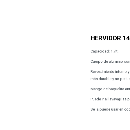
HERVIDOR 1
Capacidad: 1.7lt.
Cuerpo de aluminio con
Revestimiento interno y
más durable y no perjudi
Mango de baquelita ant
Puede ir al lavavajillas p
Se la puede usar en coci