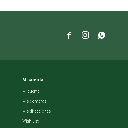



Mi cuenta
Mi cuenta
Mis compras
Mis direcciones
Wish List