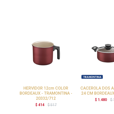
HERVIDOR 12cm COLOR
CACEROLA DOS A
BORDEAUX - TRAMONTINA -
24 CM BORDEAUX
20332/712
$
1.480
$
$
414
$
517