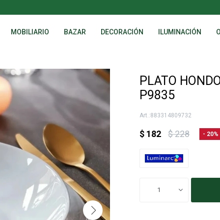
MOBILIARIO
BAZAR
DECORACIÓN
ILUMINACIÓN
PLATO HONDO 
P9835
883314809732
$
182
$
228
20
1