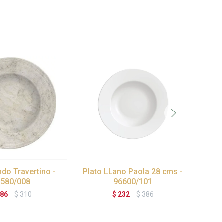
do Travertino -
Plato LLano Paola 28 cms -
Plat
6580/008
96600/101
86
$
310
$
232
$
386