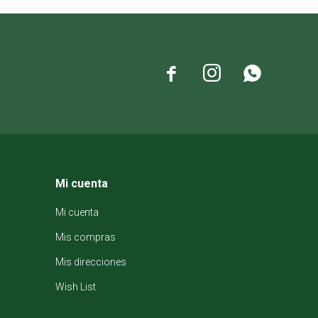



Mi cuenta
Mi cuenta
Mis compras
Mis direcciones
Wish List