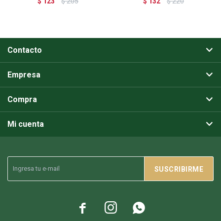
$
123
$
205
$
132
$
220
Contacto
Empresa
Compra
Mi cuenta
SUSCRIBIRME


