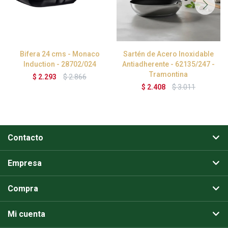
Bifera 24 cms - Monaco
Sartén de Acero Inoxidable
Induction - 28702/024
Antiadherente - 62135/247 -
Tramontina
$
2.293
$
2.866
$
2.408
$
3.011
Contacto
Empresa
Compra
Mi cuenta