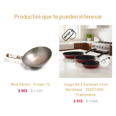
Productos que te pueden interesar
Wok 30cms - F/cww-12
Juego De 3 Sartenes color
Bordeaux - 20297/509 -
$
903
$
1.129
Tramontina
$
915
$
1.060