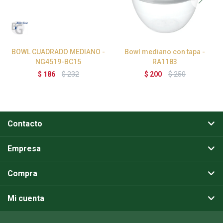
BOWL CUADRADO MEDIANO -
Bowl mediano con tapa -
NG4519-BC15
RA1183
$
186
$
232
$
200
$
250
Contacto
Empresa
Compra
Mi cuenta