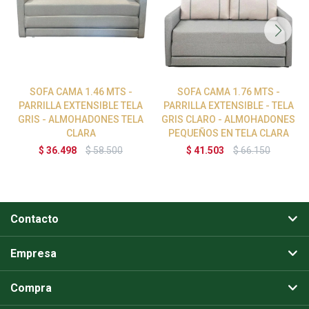
SOFA CAMA 1.46 MTS -
SOFA CAMA 1.76 MTS -
PARRILLA EXTENSIBLE TELA
PARRILLA EXTENSIBLE - TELA
GRIS - ALMOHADONES TELA
GRIS CLARO - ALMOHADONES
CLARA
PEQUEÑOS EN TELA CLARA
$
36.498
$
58.500
$
41.503
$
66.150
Contacto
Empresa
Compra