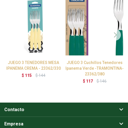
JUEGO 3 TENEDORES MESA
JUEGO 3 Cuchillos Tenedores
IPANEMA CREMA - 23362/330
Ipanema Verde -TRAMONTINA-
23362/380
$
115
$
144
$
117
$
146
Contacto
Empresa