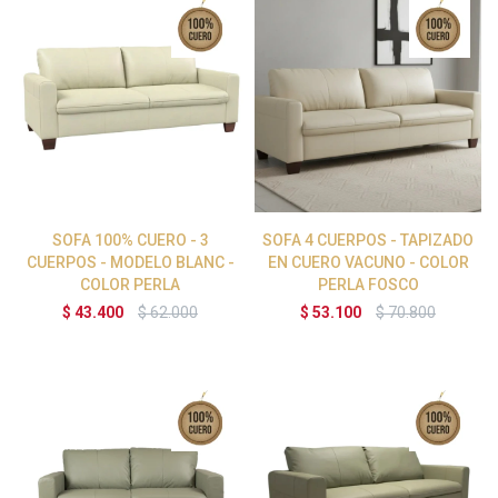
SOFA 100% CUERO - 3
SOFA 4 CUERPOS - TAPIZADO
CUERPOS - MODELO BLANC -
EN CUERO VACUNO - COLOR
COLOR PERLA
PERLA FOSCO
$
43.400
$
62.000
$
53.100
$
70.800