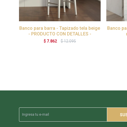
Banco para barra - Tapizado tela beige
Banco pa
- PRODUCTO CON DETALLES -
$
7.862
$
12.095
SU