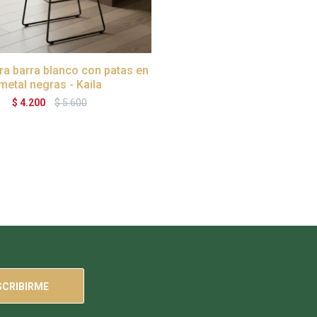
ra barra blanco con patas en
metal negras - Kaila
$
4.200
$
5.600
SCRIBIRME