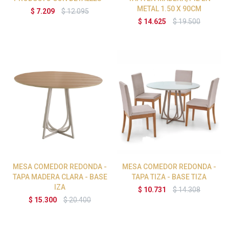
METAL 1.50 X 90CM
$
7.209
$
12.095
$
14.625
$
19.500
MESA COMEDOR REDONDA -
MESA COMEDOR REDONDA -
TAPA MADERA CLARA - BASE
TAPA TIZA - BASE TIZA
IZA
$
10.731
$
14.308
$
15.300
$
20.400