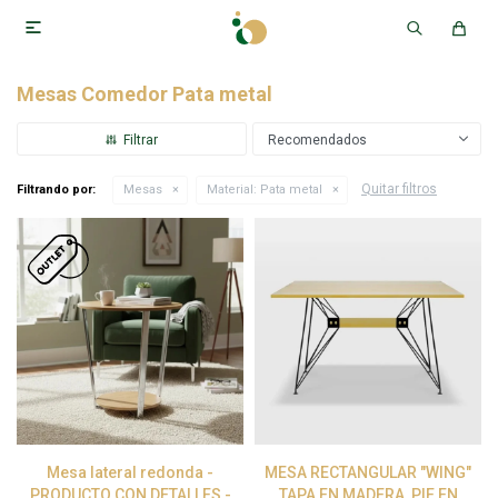

Mesas Comedor Pata metal
Recomendados
Quitar filtros
Filtrando por:
Mesas
Material:
Pata metal
Mesa lateral redonda -
MESA RECTANGULAR "WING"
PRODUCTO CON DETALLES -
TAPA EN MADERA, PIE EN