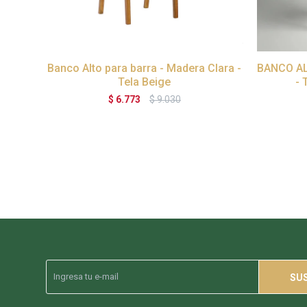
Banco Alto para barra - Madera Clara -
BANCO AL
Tela Beige
- 
$
6.773
$
9.030
SU