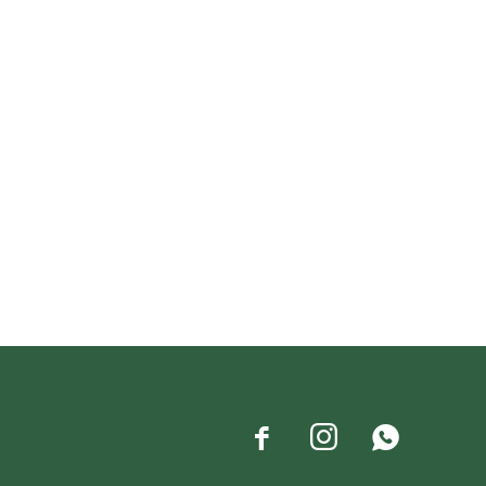


