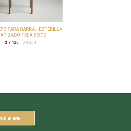
TO PARA BARRA - ESTERILLA
TAPIZADO TELA BEIGE
$
7.125
$
9.500
SCRIBIRME