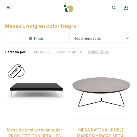

Mesas Living en color Negro
Recomendados
Quitar filtros
Filtrando por:
Mesas
Color:
Negro
Mesa de centro rectangular -
MESA RATONA - ROBLE
PRODUCTO CON DETALLES -
MARRON Y PATAS METAL