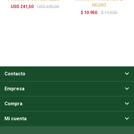
NEGRO
USD
241,50
USD
690,00
$
10.950
$
14.600
Contacto
Empresa
Compra
Mi cuenta