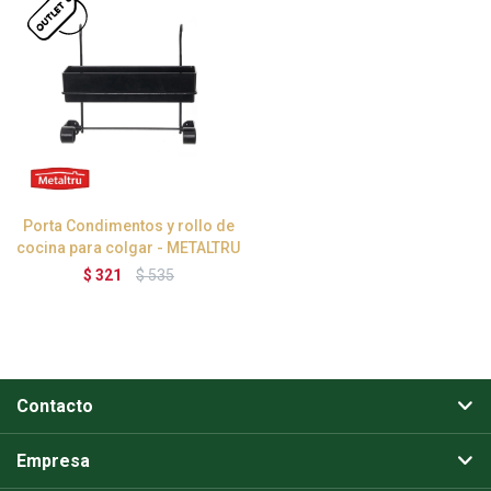
Porta Condimentos y rollo de
cocina para colgar - METALTRU
$
321
$
535
Contacto
Empresa