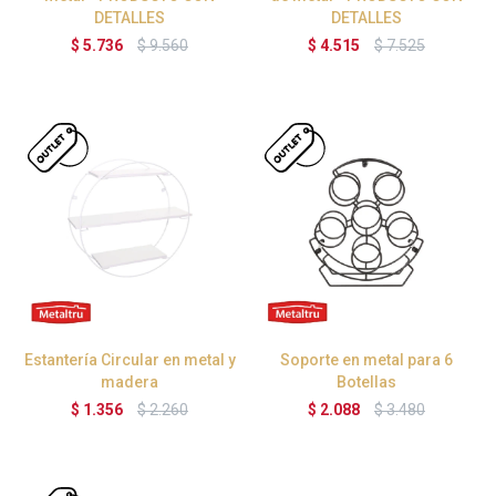
DETALLES
DETALLES
$
5.736
$
9.560
$
4.515
$
7.525
Estantería Circular en metal y
Soporte en metal para 6
madera
Botellas
$
1.356
$
2.260
$
2.088
$
3.480