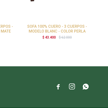
ERPOS -
SOFA 100% CUERO - 3 CUERPOS -
A MATE
MODELO BLANC - COLOR PERLA
$
43.400
$
62.000


