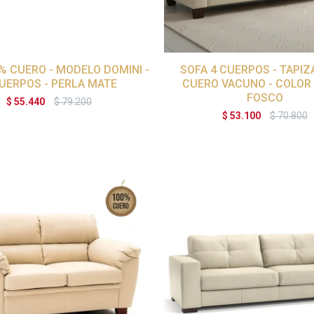
% CUERO - MODELO DOMINI -
SOFA 4 CUERPOS - TAPIZ
CUERPOS - PERLA MATE
CUERO VACUNO - COLOR
FOSCO
$
55.440
$
79.200
$
53.100
$
70.800