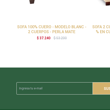
SOFA 100% CUERO - MODELO BLANC -
SOFA 2 C
2 CUERPOS - PERLA MATE
% EN C
$
37.240
$
53.200
SU