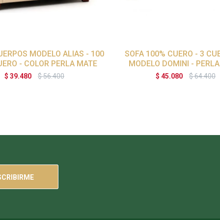
UERPOS MODELO ALIAS - 100
SOFA 100% CUERO - 3 CU
UERO - COLOR PERLA MATE
MODELO DOMINI - PERL
$
39.480
$
56.400
$
45.080
$
64.400
SCRIBIRME