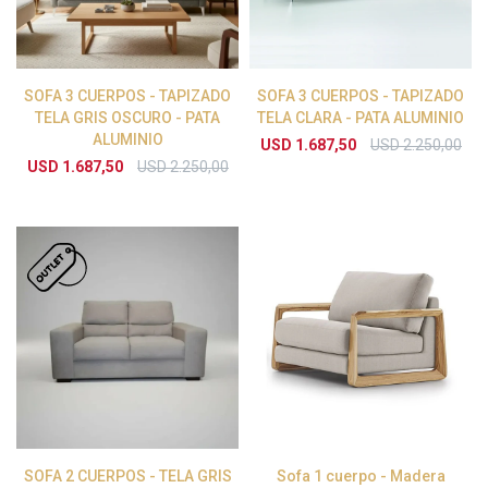
SOFA 3 CUERPOS - TAPIZADO
SOFA 3 CUERPOS - TAPIZADO
TELA GRIS OSCURO - PATA
TELA CLARA - PATA ALUMINIO
ALUMINIO
USD
1.687,50
USD
2.250,00
USD
1.687,50
USD
2.250,00
SOFA 2 CUERPOS - TELA GRIS
Sofa 1 cuerpo - Madera