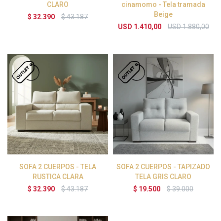
CLARO
cinamomo - Tela tramada
Beige
$
32.390
$
43.187
USD
1.410,00
USD
1.880,00
SOFA 2 CUERPOS - TELA
SOFA 2 CUERPOS - TAPIZADO
RUSTICA CLARA
TELA GRIS CLARO
$
32.390
$
43.187
$
19.500
$
39.000