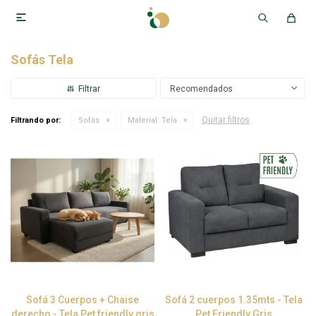

Sofás Tela
Recomendados
Quitar filtros
Filtrando por:
Sofás
Material:
Tela
Sofá 3 Cuerpos + Chaise
Sofá 2 cuerpos 1.35mts - Tela
derecho - Tela Pet friendly gris
Pet Friendly Gris