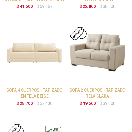
$
41.500
$
69.167
$
22.800
$
38.000
SOFA 4 CUERPOS - TAPIZADO
SOFA 2 CUERPOS - TAPIZADO
EN TELA BEIGE
TELA CLARA
$
28.700
$
57.400
$
19.500
$
39.000