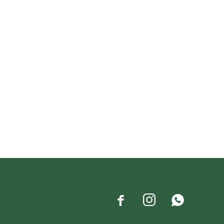


